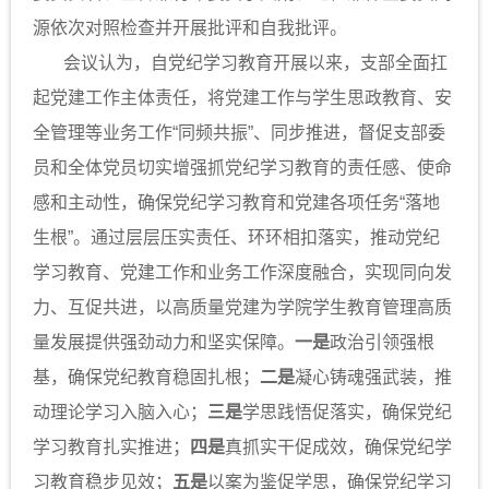
源依次对照检查并开展批评和自我批评。
会议认为，自党纪学习教育开展以来，支部全面扛
起党建工作主体责任，将党建工作与学生思政教育、安
全管理等业务工作“同频共振”、同步推进，督促支部委
员和全体党员切实增强抓党纪学习教育的责任感、使命
感和主动性，确保党纪学习教育和党建各项任务“落地
生根”。通过层层压实责任、环环相扣落实，推动党纪
学习教育、党建工作和业务工作深度融合，实现同向发
力、互促共进，以高质量党建为学院学生教育管理高质
量发展提供强劲动力和坚实保障。
一是
政治引领强根
基，确保党纪教育稳固扎根；
二是
凝心铸魂强武装，推
动理论学习入脑入心；
三是
学思践悟促落实，确保党纪
学习教育扎实推进；
四是
真抓实干促成效，确保党纪学
习教育稳步见效；
五是
以案为鉴促学思，确保党纪学习