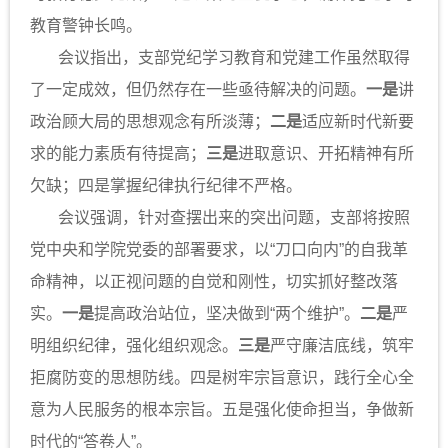
教育警钟长鸣。
会议指出，支部党纪学习教育和党建工作虽然取得
了一定成效，但仍然存在一些亟待解决的问题。
一是
讲
政治顾大局的思想观念有所淡薄；
二是
适应新时代新要
求的能力素质有待提高；
三是
进取意识、开拓精神有所
欠缺；四是掌握纪律执行纪律不严格。
会议强调，针对查摆出来的突出问题，支部将按照
党中央和学院党委的部署要求，以“刀口向内”的自我革
命精神，以正视问题的自觉和刚性，切实抓好整改落
实。
一是
提高政治站位，坚决做到“两个维护”。
二是
严
明组织纪律，强化组织观念。
三是
严守廉洁底线，筑牢
拒腐防变的思想防线。四是树牢宗旨意识，践行全心全
意为人民服务的根本宗旨。五是强化使命担当，争做新
时代的“答卷人”。